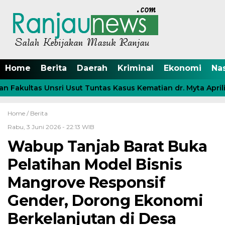
Home
Berita
Daerah
Kriminal
Ekonomi
Na
akultas Unsri Usut Tuntas Kasus Kematian dr. Myta Aprilia 
Home /
Berita
Rabu, 3 Juni 2026 - 22:13 WIB
Wabup Tanjab Barat Buka
Pelatihan Model Bisnis
Mangrove Responsif
Gender, Dorong Ekonomi
Berkelanjutan di Desa