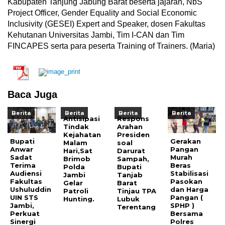
Kabupaten Tanjung Jabung Barat beserta jajaran, NbS
Project Officer, Gender Equality and Social Economic
Inclusivity (GESEI) Expert and Speaker, dosen Fakultas
Kehutanan Universitas Jambi, Tim I-CAN dan Tim
FINCAPES serta para peserta Training of Trainers. (Maria)
Baca Juga
Berita
Berita
Berita
Berita
Antisipasi
Respons
Tindak
Arahan
Kejahatan
Presiden
Bupati
Gerakan
Malam
soal
Anwar
Pangan
Hari,Sat
Darurat
Sadat
Murah
Brimob
Sampah,
Terima
Beras
Polda
Bupati
Audiensi
Stabilisasi
Jambi
Tanjab
Fakultas
Pasokan
Gelar
Barat
Ushuluddin
dan Harga
Patroli
Tinjau TPA
UIN STS
Pangan (
Hunting.
Lubuk
Jambi,
SPHP )
Terentang
Perkuat
Bersama
Sinergi
Polres