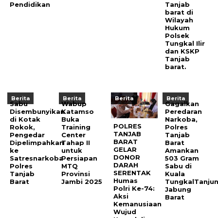
Pendidikan
Tanjab
barat di
Wilayah
Hukum
Polsek
Tungkal Ilir
dan KSKP
Tanjab
barat.
Berita
Berita
Berita
Berita
Sabu
Wabup
Gagalkan
Disembunyikan
Katamso
Peredaran
di Kotak
Buka
Narkoba,
POLRES
Rokok,
Training
Polres
TANJAB
Pengedar
Center
Tanjab
BARAT
Dipelimpahkan
Tahap II
Barat
GELAR
ke
untuk
Amankan
DONOR
Satresnarkoba
Persiapan
503 Gram
DARAH
Polres
MTQ
Sabu di
SERENTAK
Tanjab
Provinsi
Kuala
Humas
Barat
Jambi 2025
TungkalTanju
Polri Ke-74:
Jabung
Aksi
Barat
Kemanusiaan
Wujud