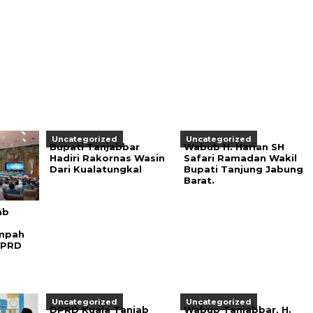
Uncategorized
Uncategorized
Bupati Tanjabbar
Wabub H. Harian SH
Hadiri Rakornas Wasin
Safari Ramadan Wakil
Dari Kualatungkal
Bupati Tanjung Jabung
Barat.
ab
mpah
DPRD
Uncategorized
Uncategorized
DPRD Kuala Tanjab
Wabup Tanjabbar, H.