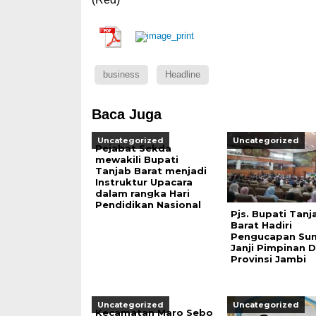
business
Headline
Baca Juga
Uncategorized
Uncategorized
Pejabat Sekda
mewakili Bupati
Tanjab Barat menjadi
Instruktur Upacara
dalam rangka Hari
Pendidikan Nasional
Pjs. Bupati Tanj
Barat Hadiri
Pengucapan Su
Janji Pimpinan 
Provinsi Jambi
Uncategorized
Uncategorized
Kecamatan Maro Sebo