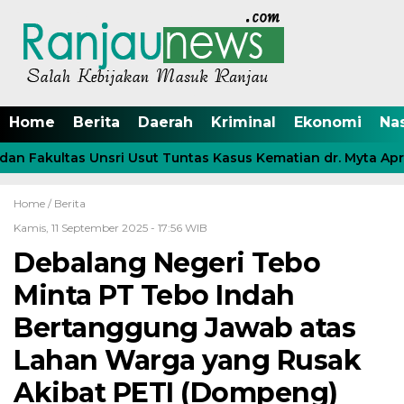
Home
Berita
Daerah
Kriminal
Ekonomi
Na
n Fakultas Unsri Usut Tuntas Kasus Kematian dr. Myta April
Home /
Berita
Kamis, 11 September 2025 - 17:56 WIB
Debalang Negeri Tebo
Minta PT Tebo Indah
Bertanggung Jawab atas
Lahan Warga yang Rusak
Akibat PETI (Dompeng)