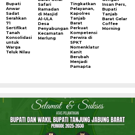
Bupati
Tingkatkan
Safari
Insan Pers,
Anwar
Pelayanan,
Ramadan
Bupati
Sadat
Kapolres
di Masjid
Tanjab
Serahkan
Tanjab
Al-ULA
Barat Gelar
71
Barat
Desa
Coffee
Sertifikat
Perkuat
Penyabungan
Morning
Tanah
Kompetensi
Kecamatan
Konsolidasi
Perwira di
Merlung
untuk
SPKT
Warga
Nomenklatur
Teluk Nilau
Kanit
Berubah
Menjadi
Pamapta