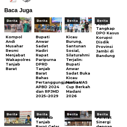
Baca Juga
Berita
Berita
Berita
Berita
Polisi
Tangkap
DPO Kasus
Kompol
Bupati
Kicau
Korupsi
Andi
Anwar
Burung,
Disdik
Musahar
Sadat
Santunan
Provinsi
Resmi
Hadiri
Sosial,
Jambi di
Menjabat
Rapat
Silaturahmi
Bandung
Wakapolres
Paripurna
Terjalin:
Tanjab
DPRD
Bupati
Barat
Tanjab
Anwar
Barat
Sadat Buka
Bahas
Kicau
Pertanggungjawaban
Mania UAS
APBD 2024
Cup Berkah
dan RPJMD
Madani
2025–2029
2026
Berita
Berita
Berita
Berita
Pemkab
Pererat
Tanjab
Sinergi
Barat Gelar
dengan