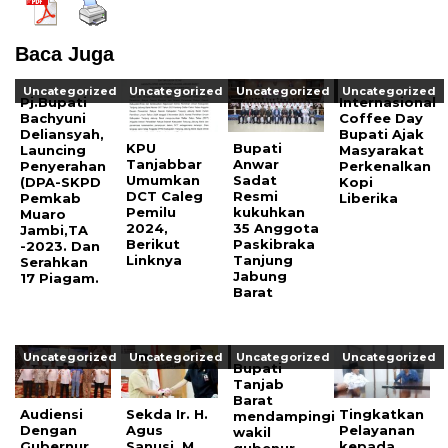
Baca Juga
Uncategorized
Uncategorized
Uncategorized
Uncategorized
Pj.Bupati
Internasional
Bachyuni
Coffee Day
Deliansyah,
Bupati Ajak
KPU
Bupati
Launcing
Masyarakat
Tanjabbar
Anwar
Penyerahan
Perkenalkan
Umumkan
Sadat
(DPA-SKPD
Kopi
DCT Caleg
Resmi
Pemkab
Liberika
Pemilu
kukuhkan
Muaro
2024,
35 Anggota
Jambi,TA
Berikut
Paskibraka
-2023. Dan
Linknya
Tanjung
Serahkan
Jabung
17 Piagam.
Barat
Uncategorized
Uncategorized
Uncategorized
Uncategorized
Bupati
Tanjab
Barat
Audiensi
Sekda Ir. H.
Tingkatkan
mendampingi
Dengan
Agus
Pelayanan
wakil
Gubernur
Sanusi, M.
kepada
gubenur