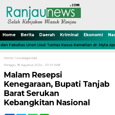
Home
Berita
Daerah
Kriminal
Ekonomi
Na
n Fakultas Unsri Usut Tuntas Kasus Kematian dr. Myta April
Home /
Uncategorized
Minggu, 18 Agustus 2024 - 07:01 WIB
Malam Resepsi
Kenegaraan, Bupati Tanjab
Barat Serukan
Kebangkitan Nasional