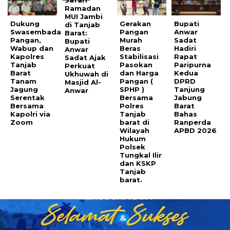
Ramadan
MUI Jambi
Dukung
Gerakan
Bupati
di Tanjab
Swasembada
Pangan
Anwar
Barat:
Pangan,
Murah
Sadat
Bupati
Wabup dan
Beras
Hadiri
Anwar
Kapolres
Stabilisasi
Rapat
Sadat Ajak
Tanjab
Pasokan
Paripurna
Perkuat
Barat
dan Harga
Kedua
Ukhuwah di
Tanam
Pangan (
DPRD
Masjid Al-
Jagung
SPHP )
Tanjung
Anwar
Serentak
Bersama
Jabung
Bersama
Polres
Barat
Kapolri via
Tanjab
Bahas
Zoom
barat di
Ranperda
Wilayah
APBD 2026
Hukum
Polsek
Tungkal Ilir
dan KSKP
Tanjab
barat.