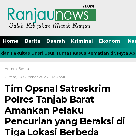
Home
Berita
Daerah
Kriminal
Ekonomi
Na
n Fakultas Unsri Usut Tuntas Kasus Kematian dr. Myta April
Home /
Berita
Jumat, 10 Oktober 2025 - 15:13 WIB
Tim Opsnal Satreskrim
Polres Tanjab Barat
Amankan Pelaku
Pencurian yang Beraksi di
Tiga Lokasi Berbeda