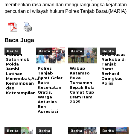
memberikan rasa aman dan mengurangi angka kejahatan
pencurian di wilayah hukum Polres Tanjab Barat.(MARIA)
Baca Juga
Berita
Berita
Berita
Berita
Polwan
DPO Kasus
Satbrimob
Narkoba di
Polda
Tanjab
Polres
Wabup
Jambi
Barat
Tanjab
Katamso
Latihan
Berhasil
Barat Gelar
Buka
Menembak,Asah
Diringkus
Bakti
Turnamen
Kemampuan
Polisi
Kesehatan
Sepak Bola
dan
Gratis,
Camat Cup
Keterampilan
Warga
Bram Itam
Antusias
2025
Beri
Apresiasi
Berita
Berita
Berita
Berita
Safari