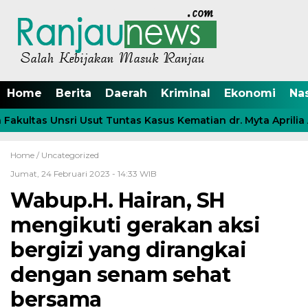
Home
Berita
Daerah
Kriminal
Ekonomi
Na
akultas Unsri Usut Tuntas Kasus Kematian dr. Myta Aprilia 
Home /
Uncategorized
Jumat, 24 Februari 2023 - 14:33 WIB
Wabup.H. Hairan, SH
mengikuti gerakan aksi
bergizi yang dirangkai
dengan senam sehat
bersama