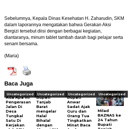
Sebelumnya, Kepala Dinas Kesehatan H. Zaharudin, SKM
dalam laporannya mengatakan bahwa Gerakan Aksi
Bergizi tersebut diisi dengan berbagai kegiatan,
diantaranya, minum tablet tambah darah bagi pelajar serta
senam bersama.
(Maria)
Baca Juga
Uncategorized
Uncategorized
Uncategorized
Uncategorized
Ada Apa Ini
Bupati
Bupati
Pengerasan
Tanjab
Anwar
Jalan Di
Barat
Sadat Ajak
Milad
Desa
mengelar
Guru dan
BAZNAS ke
Tungkal
Halal
Orang Tua
24 Tahun
Satu Di
Bihalal
Tingkatkan
Bupati
Kerjakan
dengan
Minat Baca
Tanjab