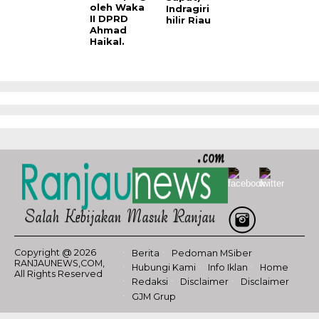
oleh Waka
Indragiri
II DPRD
hilir Riau
Ahmad
Haikal.
Copyright @ 2026
Berita
Pedoman MSiber
RANJAUNEWS,COM,
Hubungi Kami
Info Iklan
Home
All Rights Reserved
Redaksi
Disclaimer
Disclaimer
GJM Grup