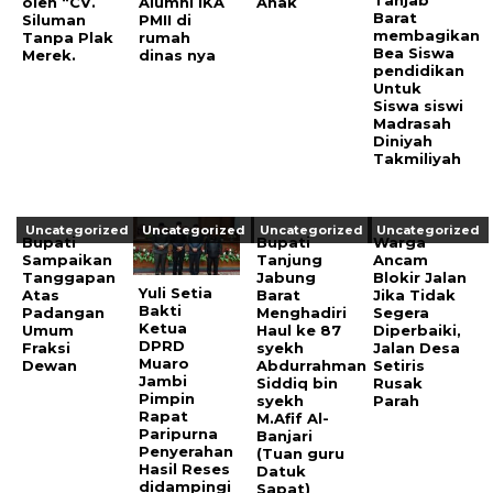
oleh “CV.
Alumni IKA
Anak
Barat
Siluman
PMII di
membagikan
Tanpa Plak
rumah
Bea Siswa
Merek.
dinas nya
pendidikan
Untuk
Siswa siswi
Madrasah
Diniyah
Takmiliyah
Uncategorized
Uncategorized
Uncategorized
Uncategorized
Bupati
Bupati
Warga
Sampaikan
Tanjung
Ancam
Tanggapan
Jabung
Blokir Jalan
Yuli Setia
Atas
Barat
Jika Tidak
Bakti
Padangan
Menghadiri
Segera
Ketua
Umum
Haul ke 87
Diperbaiki,
DPRD
Fraksi
syekh
Jalan Desa
Muaro
Dewan
Abdurrahman
Setiris
Jambi
Siddiq bin
Rusak
Pimpin
syekh
Parah
Rapat
M.Afif Al-
Paripurna
Banjari
Penyerahan
(Tuan guru
Hasil Reses
Datuk
didampingi
Sapat)