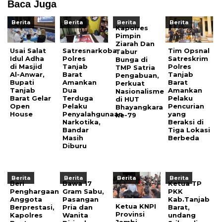
Baca Juga
Berita
Berita
Berita
Berita
Kapolres
Pimpin
Ziarah Dan
Usai Salat
Satresnarkoba
Tim Opsnal
Tabur
Idul Adha
Polres
Satreskrim
Bunga di
di Masjid
Tanjab
Polres
TMP Satria
Al-Anwar,
Barat
Tanjab
Pengabuan,
Bupati
Amankan
Barat
Perkuat
Tanjab
Dua
Amankan
Nasionalisme
Barat Gelar
Terduga
Pelaku
di HUT
Open
Pelaku
Pencurian
Bhayangkara
House
Penyalahgunaan
yang
ke-79
Narkotika,
Beraksi di
Bandar
Tiga Lokasi
Masih
Berbeda
Diburu
Berita
Berita
Berita
Berita
Beri
Bawa 17
Ketua TP
Penghargaan
Gram Sabu,
PKK
Anggota
Pasangan
Kab.Tanjab
Ketua KNPI
Berprestasi,
Pria dan
Barat,
Provinsi
Kapolres
Wanita
undang
Jambi