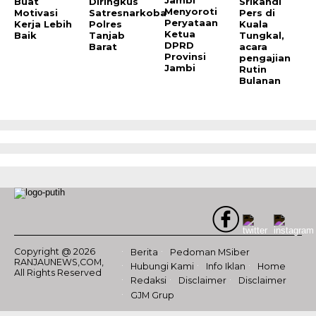
Buat
Diringkus
Srikandi
Menyoroti
Motivasi
Satresnarkoba
Pers di
Peryataan
Kerja Lebih
Polres
Kuala
Ketua
Baik
Tanjab
Tungkal,
DPRD
Barat
acara
Provinsi
pengajian
Jambi
Rutin
Bulanan
Copyright @ 2026
Berita
Pedoman MSiber
RANJAUNEWS,COM,
Hubungi Kami
Info Iklan
Home
All Rights Reserved
Redaksi
Disclaimer
Disclaimer
GJM Grup