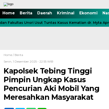
Home
Berita
Daerah
Kriminal
Ekonomi
Na
n Fakultas Unsri Usut Tuntas Kasus Kematian dr. Myta Apri
Home /
Berita
Senin, 1 Desember 2025 - 22:55 WIB
Kapolsek Tebing Tinggi
Pimpin Ungkap Kasus
Pencurian Aki Mobil Yang
Meresahkan Masyarakat