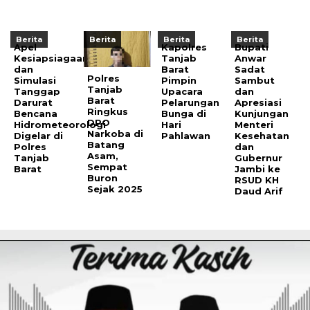
Berita
Berita
Berita
Berita
Apel
Kapolres
Bupati
Kesiapsiagaan
Tanjab
Anwar
dan
Barat
Sadat
Polres
Simulasi
Pimpin
Sambut
Tanjab
Tanggap
Upacara
dan
Barat
Darurat
Pelarungan
Apresiasi
Ringkus
Bencana
Bunga di
Kunjungan
DPO
Hidrometeorologi
Hari
Menteri
Narkoba di
Digelar di
Pahlawan
Kesehatan
Batang
Polres
dan
Asam,
Tanjab
Gubernur
Sempat
Barat
Jambi ke
Buron
RSUD KH
Sejak 2025
Daud Arif