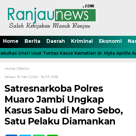
Home
Berita
Daerah
Kriminal
Ekonomi
Na
ltas Unsri Usut Tuntas Kasus Kematian dr. Myta Aprilia Az
Home /
Berita
Selasa, 19 Mei 2026 - 16:03 WIB
Satresnarkoba Polres
Muaro Jambi Ungkap
Kasus Sabu di Maro Sebo,
Satu Pelaku Diamankan