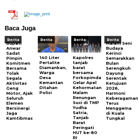
Baca Juga
Berita
Berita
Berita
Berita
Bupati
Malam Seni
Anwar
Budaya
Sadat
Kerinci
140 Liter
Kapolres
Pimpin
Semarakkan
Pertalite
tanjab
Komitmen
Bulan
Diamankan,
barat
Bersama
Serengkuh
Warga
bersama
Tolak
Dayung
Desa
Forkopimda
Segala
Serentak
Kemantan
Gelar Apel
Aktivitas
Ketujuan
Ditahan
Kehormatan
Geng
2026,
Polisi
Malam
Motor, Ajak
Harmoni
Renungan
Seluruh
Keberagaman
Suci di TMP
Elemen
Terus
Yudha
Bersinergi
Menggema
Satria,
Jaga
di Kuala
Tanjab
Kamtibmas
Tungkal
Barat
Peringati
HUT ke-80
RI