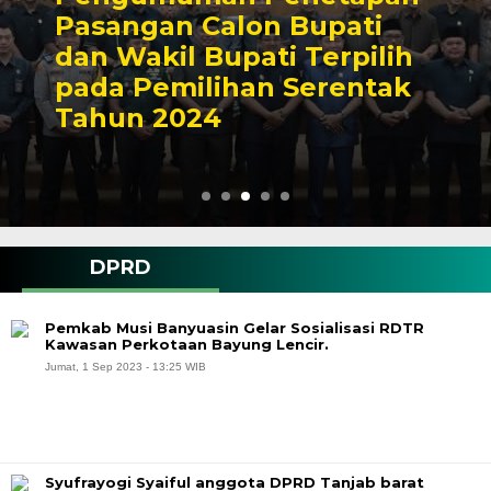
Pasangan Calon Bupati
dan Wakil Bupati Terpilih
pada Pemilihan Serentak
Tahun 2024
DPRD
Pemkab Musi Banyuasin Gelar Sosialisasi RDTR
Kawasan Perkotaan Bayung Lencir.
Jumat, 1 Sep 2023 - 13:25 WIB
Syufrayogi Syaiful anggota DPRD Tanjab barat