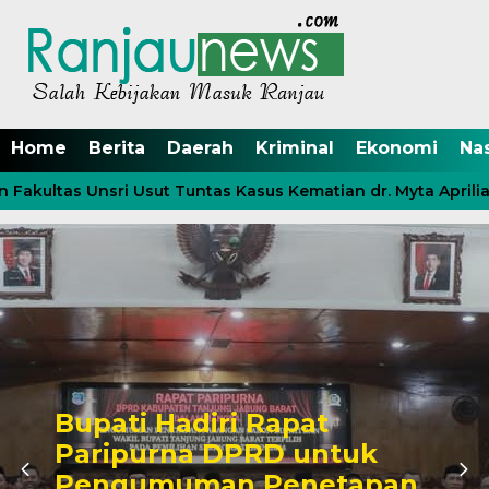
Home
Berita
Daerah
Kriminal
Ekonomi
Na
Fakultas Unsri Usut Tuntas Kasus Kematian dr. Myta Aprilia
Bupati Hadiri Rapat
Paripurna DPRD untuk
Pengumuman Penetapan