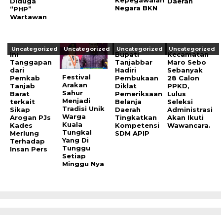
Diduga
Daerah
Negara BKN
“PHP”
Wartawan
Uncategorized
Uncategorized
Uncategorized
Uncategorized
Ini
Bupati
Kecamatan
Tanggapan
Tanjabbar
Maro Sebo
dari
Hadiri
Sebanyak
Festival
Pemkab
Pembukaan
28 Calon
Arakan
Tanjab
Diklat
PPKD,
Sahur
Barat
Pemeriksaan
Lulus
Menjadi
terkait
Belanja
Seleksi
Tradisi Unik
Sikap
Daerah
Administrasi
Warga
Arogan PJs
Tingkatkan
Akan Ikuti
Kuala
Kades
Kompetensi
Wawancara.
Tungkal
Merlung
SDM APIP
Yang Di
Terhadap
Tunggu
Insan Pers
Setiap
Minggu Nya