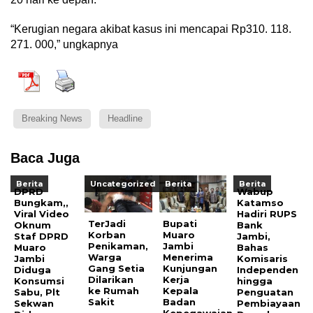
“Kerugian negara akibat kasus ini mencapai Rp310. 118.
271. 000,” ungkapnya
Breaking News
Headline
Baca Juga
Berita
Uncategorized
Berita
Berita
DPRD
Wabup
Bungkam,,
Katamso
Viral Video
Hadiri RUPS
TerJadi
Bupati
Oknum
Bank
Korban
Muaro
Staf DPRD
Jambi,
Penikaman,
Jambi
Muaro
Bahas
Warga
Menerima
Jambi
Komisaris
Gang Setia
Kunjungan
Diduga
Independen
Dilarikan
Kerja
Konsumsi
hingga
ke Rumah
Kepala
Sabu, Plt
Penguatan
Sakit
Badan
Sekwan
Pembiayaan
Kepegawaian