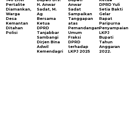
Pertalite
H. Anwar
Anwar
DPRD Yuli
Diamankan,
Sadat, M.
Sadat
Setia Bakti
Warga
Ag
Sampaikan
Gelar
Desa
Bersama
Tanggapan
Rapat
Kemantan
Ketua
atas
Paripurna
Ditahan
DPRD
Pemandangan
Penyampaian
Polisi
Tanjabbar
Umum
LKPJ
Sambangi
Fraksi
Bupati
Dirjen Bina
DPRD
Tahun
Adwil
terhadap
Anggaran
Kemendagri
LKPJ 2025
2022.