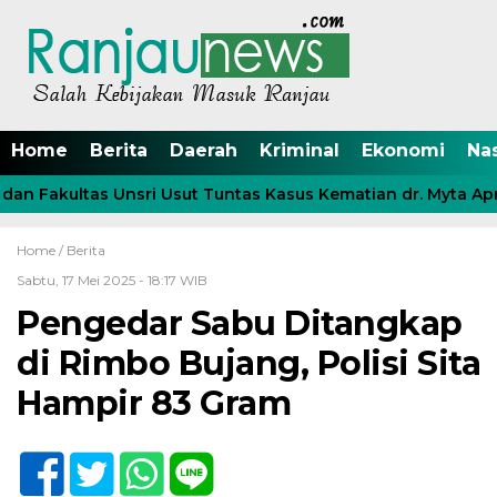
Home
Berita
Daerah
Kriminal
Ekonomi
Na
an Fakultas Unsri Usut Tuntas Kasus Kematian dr. Myta Apri
Home /
Berita
Sabtu, 17 Mei 2025 - 18:17 WIB
Pengedar Sabu Ditangkap
di Rimbo Bujang, Polisi Sita
Hampir 83 Gram