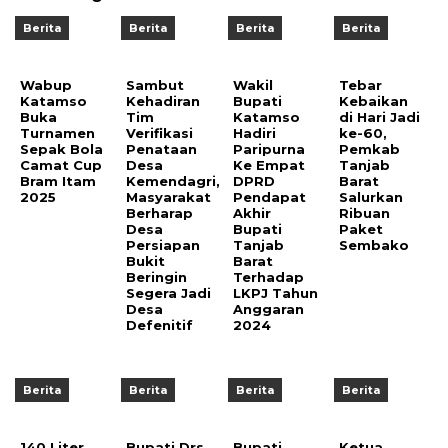
Berita
Berita
Berita
Berita
Wabup
Sambut
Wakil
Tebar
Katamso
Kehadiran
Bupati
Kebaikan
Buka
Tim
Katamso
di Hari Jadi
Turnamen
Verifikasi
Hadiri
ke-60,
Sepak Bola
Penataan
Paripurna
Pemkab
Camat Cup
Desa
Ke Empat
Tanjab
Bram Itam
Kemendagri,
DPRD
Barat
2025
Masyarakat
Pendapat
Salurkan
Berharap
Akhir
Ribuan
Desa
Bupati
Paket
Persiapan
Tanjab
Sembako
Bukit
Barat
Beringin
Terhadap
Segera Jadi
LKPJ Tahun
Desa
Anggaran
Defenitif
2024
Berita
Berita
Berita
Berita
140 Liter
Bupati Drs.
Bupati
Ketua