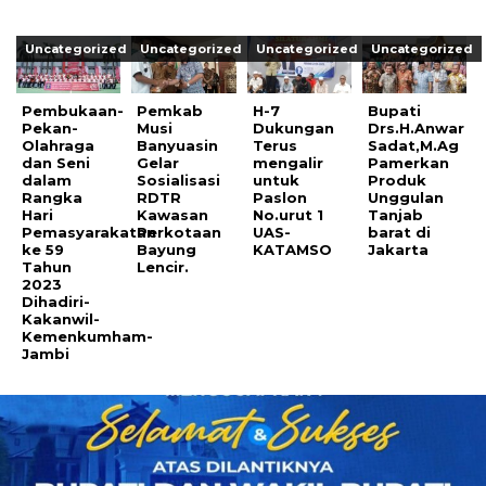
Uncategorized
Uncategorized
Uncategorized
Uncategorized
Pembukaan-
Pemkab
H-7
Bupati
Pekan-
Musi
Dukungan
Drs.H.Anwar
Olahraga
Banyuasin
Terus
Sadat,M.Ag
dan Seni
Gelar
mengalir
Pamerkan
dalam
Sosialisasi
untuk
Produk
Rangka
RDTR
Paslon
Unggulan
Hari
Kawasan
No.urut 1
Tanjab
Pemasyarakatan
Perkotaan
UAS-
barat di
ke 59
Bayung
KATAMSO
Jakarta
Tahun
Lencir.
2023
Dihadiri-
Kakanwil-
Kemenkumham-
Jambi