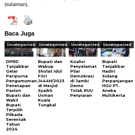
(sulaiman).
Baca Juga
Uncategorized
Uncategorized
Uncategorized
Uncategorized
DPRD
Bupati dan
Koalisi
Bupati
Tanjabbar
Wabup
Penyelamat
Tanjabbar
Gelar
Sholat Idul
Pilar
Hadiri
Paripurna
Fitri
Demokrasi
Sidang
Pengumuman,
1444H/2023
di Jambi
Perpanjangan
Penetapan
di Mesjid
Demo
HGU PT.
Paslon
Syaikh
Tolak RUU
Aneka
Bupati dan
Usman
Penyiaran
Multikerta
Wakil
Kuala
Bupati
Tungkal
Terpilih
Pilkada
Serentak
Tahun
2024