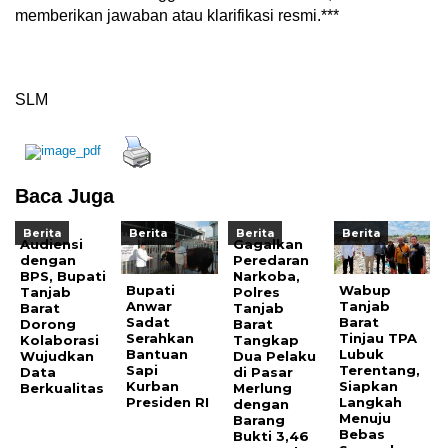
memberikan jawaban atau klarifikasi resmi.***
SLM
Baca Juga
Berita
Berita
Berita
Berita
Audiensi
Gagalkan
dengan
Peredaran
BPS, Bupati
Narkoba,
Bupati
Wabup
Tanjab
Polres
Anwar
Tanjab
Barat
Tanjab
Sadat
Barat
Dorong
Barat
Serahkan
Tinjau TPA
Kolaborasi
Tangkap
Bantuan
Lubuk
Wujudkan
Dua Pelaku
Sapi
Terentang,
Data
di Pasar
Kurban
Siapkan
Berkualitas
Merlung
Presiden RI
Langkah
dengan
Menuju
Barang
Bebas
Bukti 3,46