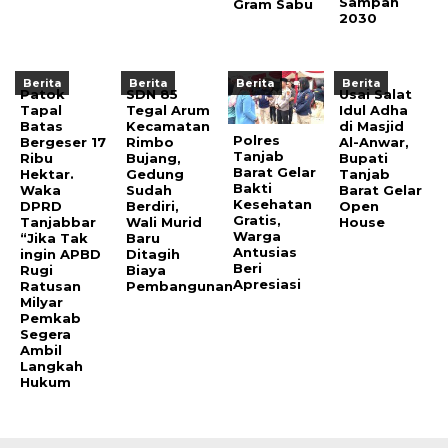
Sampah
Gram Sabu
2030
Berita
Berita
Berita
Berita
Patok
SDN 85
Usai Salat
Tapal
Tegal Arum
Idul Adha
Batas
Kecamatan
di Masjid
Polres
Bergeser 17
Rimbo
Al-Anwar,
Tanjab
Ribu
Bujang,
Bupati
Barat Gelar
Hektar.
Gedung
Tanjab
Bakti
Waka
Sudah
Barat Gelar
Kesehatan
DPRD
Berdiri,
Open
Gratis,
Tanjabbar
Wali Murid
House
Warga
“Jika Tak
Baru
Antusias
ingin APBD
Ditagih
Beri
Rugi
Biaya
Apresiasi
Ratusan
Pembangunan
Milyar
Pemkab
Segera
Ambil
Langkah
Hukum