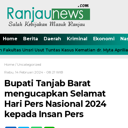
Home
Berita
Daerah
Kriminal
Ekonomi
Na
kultas Unsri Usut Tuntas Kasus Kematian dr. Myta Aprilia A
Home /
Uncategorized
Rabu, 14 Februari 2024 - 08:21 WIB
Bupati Tanjab Barat
mengucapkan Selamat
Hari Pers Nasional 2024
kepada Insan Pers