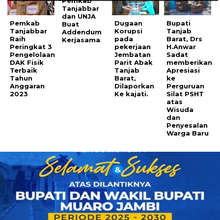
Pemkab
Tanjabbar
dan UNJA
Pemkab
Dugaan
Bupati
Buat
Tanjabbar
Korupsi
Tanjab
Addendum
Raih
pada
Barat, Drs
Kerjasama
Peringkat 3
pekerjaan
H.Anwar
Pengelolaan
Jembatan
Sadat
DAK Fisik
Parit Abak
memberikan
Terbaik
Tanjab
Apresiasi
Tahun
Barat,
ke
Anggaran
Dilaporkan
Perguruan
2023
Ke kajati.
Silat PSHT
atas
Wisuda
dan
Penyesalan
Warga Baru