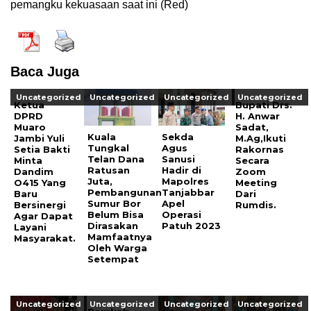
pemangku kekuasaan saat ini (Red)
Baca Juga
Uncategorized
Uncategorized
Uncategorized
Uncategorized
Ketua
Bupati Drs.
DPRD
H. Anwar
Muaro
Sadat,
Kuala
Sekda
Jambi Yuli
M.Ag,Ikuti
Tungkal
Agus
Setia Bakti
Rakornas
Telan Dana
Sanusi
Minta
Secara
Ratusan
Hadir di
Dandim
Zoom
Juta,
Mapolres
O415 Yang
Meeting
Pembangunan
Tanjabbar
Baru
Dari
Sumur Bor
Apel
Bersinergi
Rumdis.
Belum Bisa
Operasi
Agar Dapat
Dirasakan
Patuh 2023
Layani
Mamfaatnya
Masyarakat.
Oleh Warga
Setempat
Uncategorized
Uncategorized
Uncategorized
Uncategorized