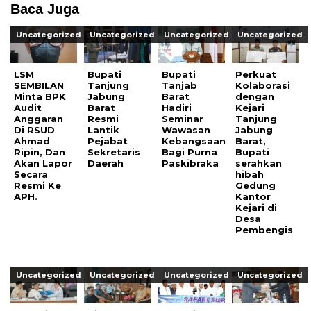
Baca Juga
Uncategorized
Uncategorized
Uncategorized
Uncategorized
LSM
Bupati
Bupati
Perkuat
SEMBILAN
Tanjung
Tanjab
Kolaborasi
Minta BPK
Jabung
Barat
dengan
Audit
Barat
Hadiri
Kejari
Anggaran
Resmi
Seminar
Tanjung
Di RSUD
Lantik
Wawasan
Jabung
Ahmad
Pejabat
Kebangsaan
Barat,
Ripin, Dan
Sekretaris
Bagi Purna
Bupati
Akan Lapor
Daerah
Paskibraka
serahkan
Secara
hibah
Resmi Ke
Gedung
APH.
Kantor
Kejari di
Desa
Pembengis
Uncategorized
Uncategorized
Uncategorized
Uncategorized