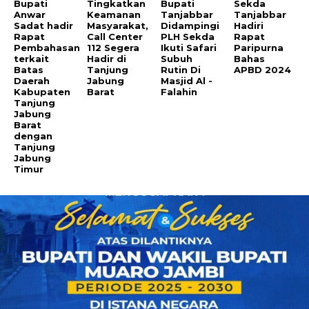
Bupati
Tingkatkan
Bupati
Sekda
Anwar
Keamanan
Tanjabbar
Tanjabbar
Sadat hadir
Masyarakat,
Didampingi
Hadiri
Rapat
Call Center
PLH Sekda
Rapat
Pembahasan
112 Segera
Ikuti Safari
Paripurna
terkait
Hadir di
Subuh
Bahas
Batas
Tanjung
Rutin Di
APBD 2024
Daerah
Jabung
Masjid Al -
Kabupaten
Barat
Falahin
Tanjung
Jabung
Barat
dengan
Tanjung
Jabung
Timur