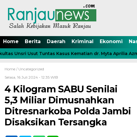
Home
Berita
Daerah
Kriminal
Ekonomi
Na
as Unsri Usut Tuntas Kasus Kematian dr. Myta Aprilia Azmy
Home /
Uncategorized
Selasa, 16 Juli 2024 - 12:35 WIB
4 Kilogram SABU Senilai
5,3 Miliar Dimusnahkan
Ditresnarkoba Polda Jambi
Disaksikan Tersangka