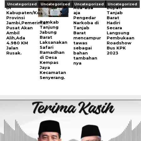
Uncategorized
Uncategorized
Uncategorized
Uncategorized
Di
Ada-ada
Bupati
Kabupaten/Kota
aja
Tanjab
Provinsi
Pengedar
Barat
Pemkab
Jambi,Pemerintah
Narkoba di
Hadiri
Tanjung
Pusat Akan
Tanjab
Secara
Jabung
Ambil
Barat
Langsung
Barat
Alih,Ada
mencampur
Pembukaan
Laksanakan
4.980 KM
tawas
Roadshow
Safari
Jalan
sebagai
Bus KPK
Ramadhan
Rusak.
bahan
2023
di Desa
tambahan
Kempas
nya
Jaya
Kecamatan
Senyerang.