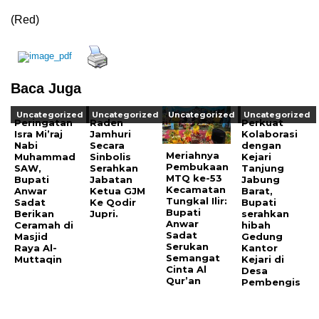
(Red)
Baca Juga
Uncategorized
Uncategorized
Uncategorized
Uncategorized
Peringatan
Raden
Perkuat
Isra Mi’raj
Jamhuri
Kolaborasi
Nabi
Secara
dengan
Meriahnya
Muhammad
Sinbolis
Kejari
Pembukaan
SAW,
Serahkan
Tanjung
MTQ ke-53
Bupati
Jabatan
Jabung
Kecamatan
Anwar
Ketua GJM
Barat,
Tungkal Ilir:
Sadat
Ke Qodir
Bupati
Bupati
Berikan
Jupri.
serahkan
Anwar
Ceramah di
hibah
Sadat
Masjid
Gedung
Serukan
Raya Al-
Kantor
Semangat
Muttaqin
Kejari di
Cinta Al
Desa
Qur’an
Pembengis